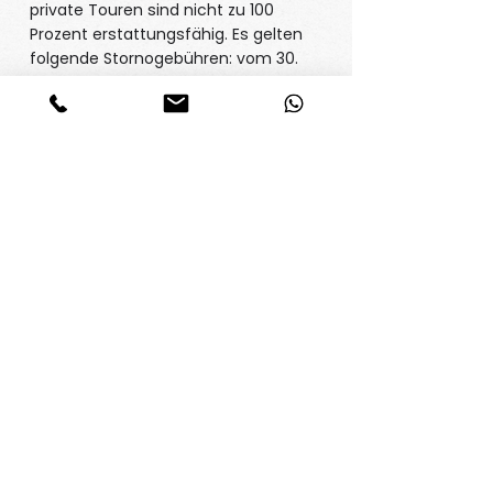
private Touren sind nicht zu 100
Prozent erstattungsfähig. Es gelten
folgende Stornogebühren: vom 30.
bis 15. Tag vor Leistungsbeginn 30%,
vom 14. bis 7. Tag vor
Leistungsbeginn 50%, vom 6. bis 1.
Tag vor Leistungsbeginn 80%, am
Tag des Leistungsbeginns 100% des
Preises. Eventuell kann die Anbieterin
aus Kulanz den Termin auf einen
späteren Zeitpunkt verschieben
(umbuchen ist allerdings nur nach
Absprache und Verfügbarkeit
möglich). Auch für Umbuchungen
können bei privaten Touren
Servicegebühren anfallen. Diese
Servicegebühren werden Kund:innen
in solchen Fällen vor der Umbuchung
mitgeteilt. Bei Nichterscheinen wird
immer der volle Preis berechnet.